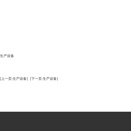
生产设备
[上一页:生产设备]
[下一页:生产设备]